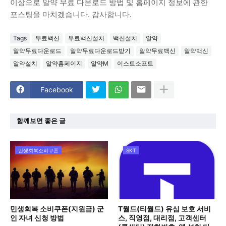
이상으로 알약 무료 다운로드 방법 및 홈페이지 정보에 관한
포스팅을 마치겠습니다. 감사합니다.
Tags
무료백신
무료백신설치
백신설치
알약
알약무료다운로드
알약무료다운로드받기
알약무료백신
알약백신
알약설치
알약홈페이지
알약M
이스트소프트
Facebook
함께보면 좋은 글
민생회복소비쿠폰
SKT
민생회복 소비쿠폰(지원금) 군
T월드(티월드) 유심 보호 서비
인 자녀 신청 방법
스, 직영점, 대리점, 고객센터