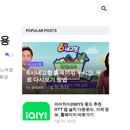
POPULAR POSTS
비용
0
6시내고향
 느껴졌
6시내고향 홈페이지 누리집, 무
석회성
료 다시보기 방법
by
jjobjjob
-
7월 10, 2023
아이치이(IQIYI) 중드 추천
OTT 앱 설치 다운로드, 가격 정
보, 홈페이지 바로가기
7월 05, 2024